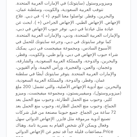
وميزوبروستول (سايتوتك) في الإمارات العربية المتحدة.
تتوفب العربية السعودية، والكويت، وسلطنة عمان،
والبحرين، وقطر. تواصلوا معنا اليوم. {+ }- في دبي. علاج
الإجهاض. الإجهاض الطبي. الإجهاض الجراحي {+ }. ابحث عن
عيادة مثل عيادتنا في دبي. نوفر حبوب الإجهاض في دبي،
والإمارات العربية المتحدة، ودبي، والإمارات العربية المتحدة.
كما نوفر سايتوتك في دبي، وجرعة سايتوتك للحمل في
الأسبوع السادس، ومجموعة ميفيجست في دبي. يمكنك
شراء حبوب الإجهاض في دبي، وأبو ظبي، والكويت، وقطر،
والبحرين، والدوحة، والمملكة العربية السعودية، والشارقة،
وعجمان، والعين، والفجيرة، ورأس الخيمة، وأم القيوين،
والإمارات العربية المتحدة. يتوفر سايتوتك أيضًا في سلطنة
عمان، وقطر، والدوحة، والمملكة العربية السعودية،
والبحرين. نبيع أدوية الإجهاض الأصلية، والتي تشمل: 200 ملغ
(ميزوبروستول)، وميفيبريستون، ومجموعة ميفيجست، وميزو
كلير، وحبوب منع الحمل الطارئة، وحبوب منع الحمل بعد
الجماع، وحبوب منع الحمل الطارئة، وحبوب منع الحمل بعد
72 ساعة من الجماع. جميع حبوبنا مصنعة من قبل شركات
تصنيع أدوية مرموقة مثل فايزر. الإجهاض الدوائي سهل
وفعال ويمكن لأي شخص القيام به بسرية تامة. وهناك
مضاعفات قليلة جداً قد تنجم عن الإجهاض الدوائي.Price